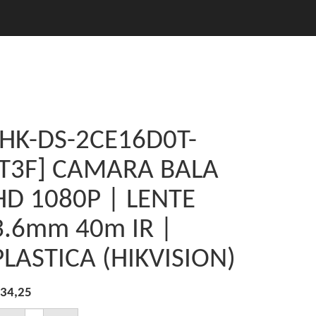
[HK-DS-2CE16D0T-
IT3F] CAMARA BALA
HD 1080P | LENTE
3.6mm 40m IR |
PLASTICA (HIKVISION)
34,25