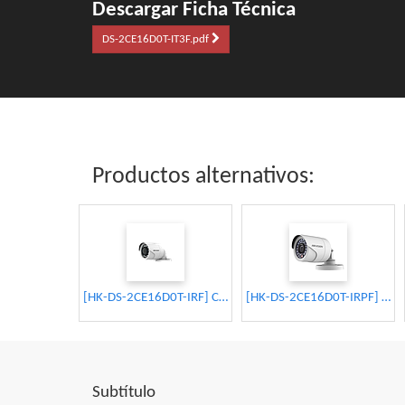
Descargar Ficha Técnica
DS-2CE16D0T-IT3F.pdf
Productos alternativos:
[HK-DS-2CE16D0T-IRF] CAMARA BALA HD 1080P | LENTE 2.8mm 20m IR | METALICA (HIKVISION)
[HK-DS-2CE16D0T-IRPF] CAMARA BALA HD 1080P | LENTE 2.8mm 20m IR | PLASTICA (HIKVISION)
Subtítulo