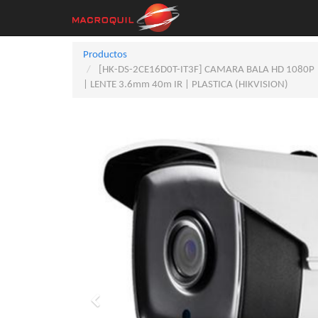
Productos
[HK-DS-2CE16D0T-IT3F] CAMARA BALA HD 1080P
| LENTE 3.6mm 40m IR | PLASTICA (HIKVISION)
Previo