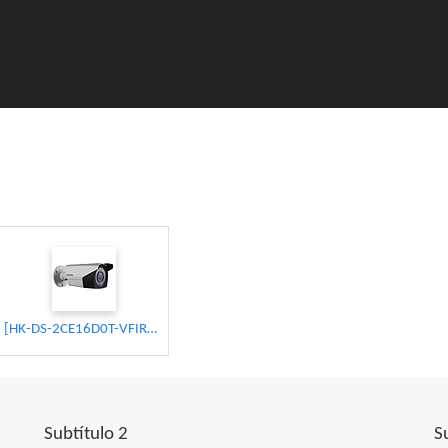
[HK-DS-2CE16D0T-VFIR3F] *LIQ* CAMARA BALA HD 1080P | LENTE VF 2.8-12mm 40m IR | IP66 (HIKVISION)
Subtítulo 2
S