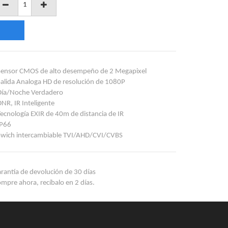
Sensor CMOS de alto desempeño de 2 Megapixel
Salida Analoga HD de resolución de 1080P
Día/Noche Verdadero
DNR, IR Inteligente
Tecnología EXIR de 40m de distancia de IR
IP66
Swich intercambiable TVI/AHD/CVI/CVBS
rantía de devolución de 30 días
mpre ahora, recíbalo en 2 días.